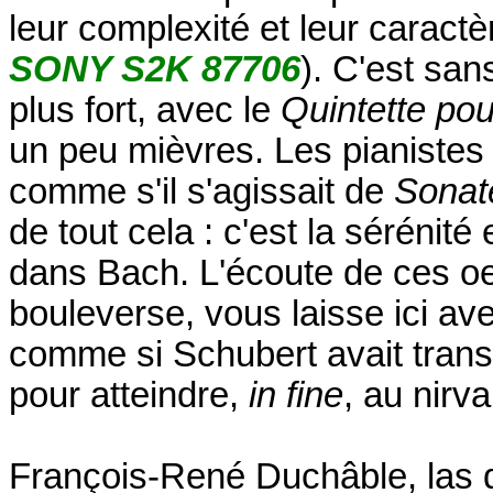
leur complexité et leur caract
SONY S2K 87706
). C'est san
plus fort, avec le
Quintette po
un peu mièvres. Les pianistes l
comme s'il s'agissait de
Sona
de tout cela : c'est la sérénit
dans Bach. L'écoute de ces oe
bouleverse, vous laisse ici av
comme si Schubert avait trans
pour atteindre,
in fine
, au nirv
François-René Duchâble, las d