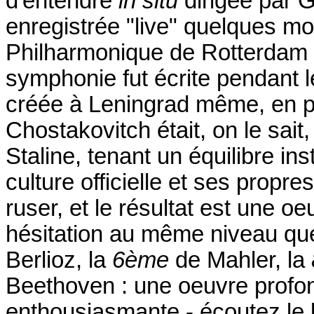
d'entendre
in situ
dirigée par 
enregistrée "live" quelques mo
Philharmonique de Rotterdam 
symphonie fut écrite pendant 
créée à Leningrad même, en ple
Chostakovitch était, on le sait,
Staline, tenant un équilibre in
culture officielle et ses propres
ruser, et le résultat est une o
hésitation au même niveau qu
Berlioz, la
6ème
de Mahler, la
Beethoven : une oeuvre prof
enthousiasmante - écoutez le 